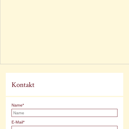
Kontakt
Pflichtfeld
Name
*
Pflichtfeld
E-Mail
*