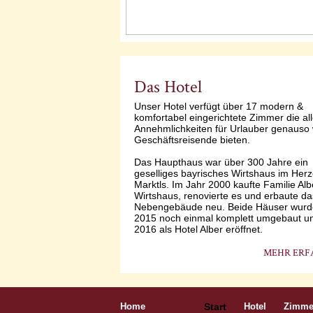
Das Hotel
Unser Hotel verfügt über 17 modern &
komfortabel eingerichtete Zimmer die al
Annehmlichkeiten für Urlauber genauso 
Geschäftsreisende bieten.
Das Haupthaus war über 300 Jahre ein
geselliges bayrisches Wirtshaus im Her
Marktls. Im Jahr 2000 kaufte Familie Alb
Wirtshaus, renovierte es und erbaute da
Nebengebäude neu. Beide Häuser wur
2015 noch einmal komplett umgebaut u
2016 als Hotel Alber eröffnet.
MEHR ERF
Navigation
überspringen
Home
Start
Hotel
Zimme